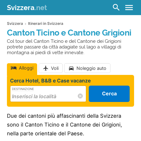
menu
search
Svizzera
.net
Svizzera
Itinerari in Svizzera
Canton Ticino e Cantone Grigioni
Col tour del Canton Ticino e del Cantone dei Grigioni
potrete passare da città adagiate sul lago a villaggi di
montagna ai piedi di vette innevate.
Alloggi
Voli
Noleggio auto
Cerca Hotel, B&B e Case vacanze
DESTINAZIONE
Cerca
Due dei cantoni più affascinanti della Svizzera
sono il Canton Ticino e il Cantone dei Grigioni,
nella parte orientale del Paese.